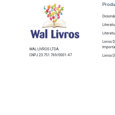
Produ
Dicioná
Literat
Literat
Livros D
Import
WAL LIVROS LTDA.
CNPJ 23.751.769/0001-47
Livros 