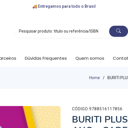
🚚 Entregamos para todo o Brasil
💰 cartões de crédito e pix
🎁 convênios com escolas
arceiros
Dúvidas Frequentes
Quem somos
Conta
Home
BURITI PL
CÓDIGO 9788516117856
BURITI PLU