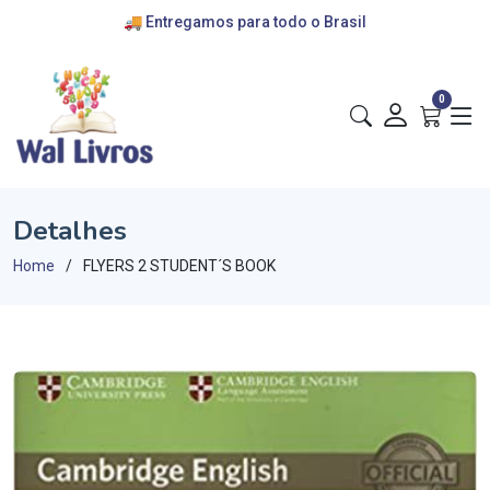
🚚 Entregamos para todo o Brasil
💰 cartões de crédito e pix
🎁 convênios com escolas
0
Detalhes
Home
FLYERS 2 STUDENT´S BOOK